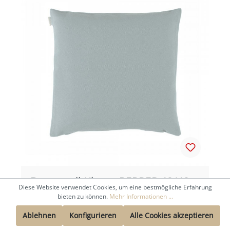
Baumwoll-Kissen PEPPER 40/40
Diese Website verwendet Cookies, um eine bestmögliche Erfahrung
cm
bieten zu können.
Mehr Informationen ...
Ablehnen
Konfigurieren
Alle Cookies akzeptieren
27,50 €*