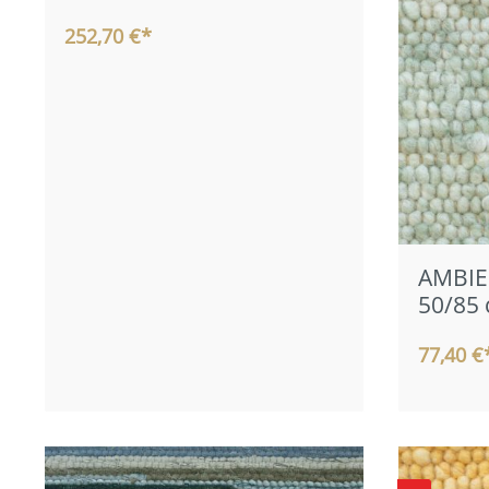
252,70 €*
AMBIEN
50/85
77,40 €