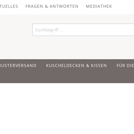
TUELLES
FRAGEN & ANTWORTEN
MEDIATHEK
MUSTERVERSAND
KUSCHELDECKEN & KISSEN
FÜR DI
 UND BAUMWOLLE
 UND BAUMWOLLE
 UND BAUMWOLLE
ER
IRSCHKERNKISSEN
en