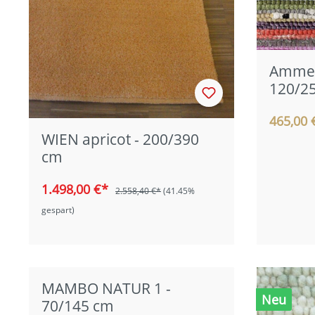
Ammer
120/2
465,00 
WIEN apricot - 200/390
cm
1.498,00 €*
2.558,40 €*
(41.45%
gespart)
MAMBO NATUR 1 -
Neu
70/145 cm