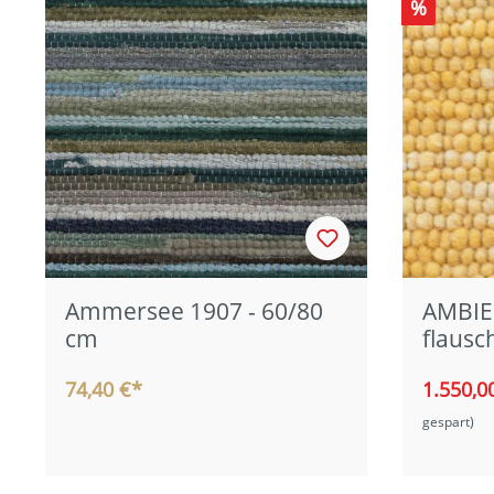
%
Ammersee 1907 - 60/80
AMBIE
cm
flausc
74,40 €*
1.550,0
gespart)