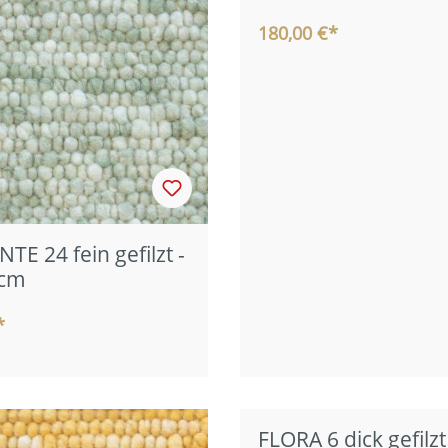
180,00 €*
TE 24 fein gefilzt -
 cm
*
FLORA 6 dick gefilzt