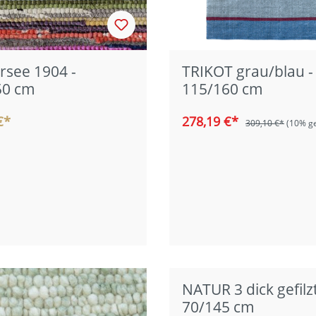
see 1904 -
TRIKOT grau/blau -
50 cm
115/160 cm
€*
278,19 €*
309,10 €*
(10% ge
NATUR 3 dick gefilzt
70/145 cm