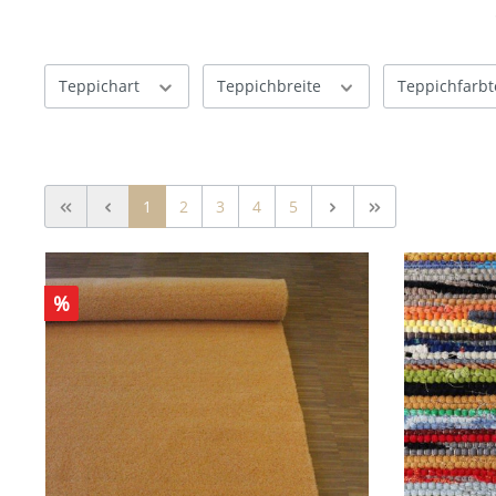
Teppichart
Teppichbreite
Teppichfarb
1
2
3
4
5
%