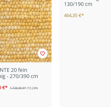
130/190 cm
464,35 €*
NTE 20 fein
hig - 270/390 cm
0 €*
1.726,90 €*
(10.24%