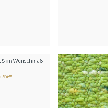
 5 im Wunschmaß
€ /m²*