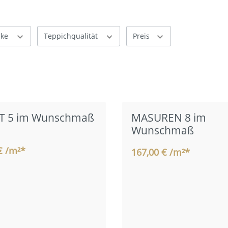
rke
Teppichqualität
Preis
T 5 im Wunschmaß
MASUREN 8 im
Wunschmaß
€ /m²*
167,00 € /m²*