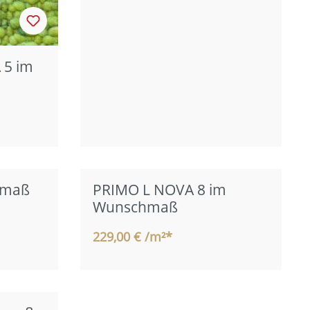
 5 im
hmaß
PRIMO L NOVA 8 im
Wunschmaß
229,00 € /m²*