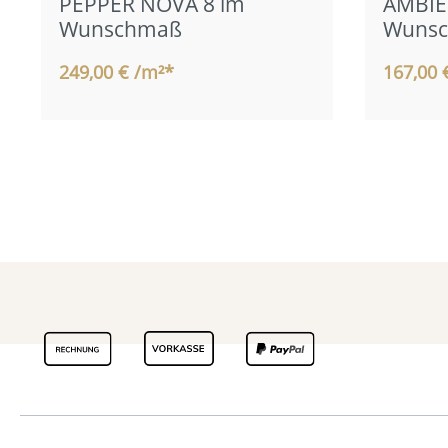
PEPPER NOVA 8 im
AMBIE
Wunschmaß
Wuns
249,00 € /m²*
167,00 