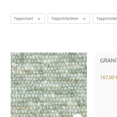
Grautöne
WÄRMFLASCHEN
Gelbtöne
Cottotöne
Teppichart
Teppichfarbton
Teppichstä
Rottöne
Blautöne
Grüntöne
GRANI
167,00 