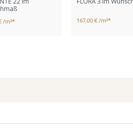
NTE 22 im
FLORA 3 im Wuns
chmaß
167,00 € /m²*
€ /m²*