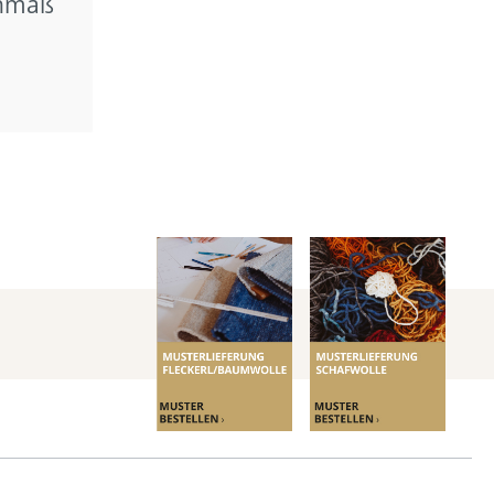
chmaß