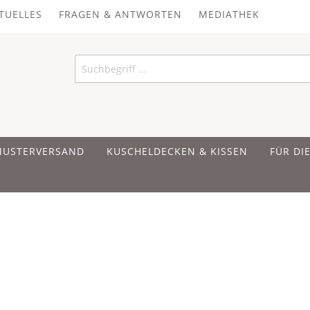
TUELLES
FRAGEN & ANTWORTEN
MEDIATHEK
MUSTERVERSAND
KUSCHELDECKEN & KISSEN
FÜR DI
 UND BAUMWOLLE
 UND BAUMWOLLE
 UND BAUMWOLLE
ER
IRSCHKERNKISSEN
en