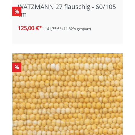
WATZMANN 27 flauschig - 60/105
%
cm
125,00 €*
141,75 €*
(11.82% gespart)
%