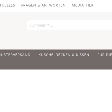
TUELLES
FRAGEN & ANTWORTEN
MEDIATHEK
MUSTERVERSAND
KUSCHELDECKEN & KISSEN
FÜR DI
 UND BAUMWOLLE
 UND BAUMWOLLE
 UND BAUMWOLLE
ER
IRSCHKERNKISSEN
en