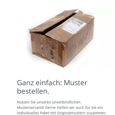
Grautöne
WÄRMFLASCHEN
Gelbtöne
Cottotöne
Rottöne
Blautöne
Grüntöne
Ganz einfach: Muster
bestellen.
Nutzen Sie unseren unverbindlichen
Musterversand! Gerne stellen wir auch für Sie ein
individuelles Paket mit Originalmustern zusammen.