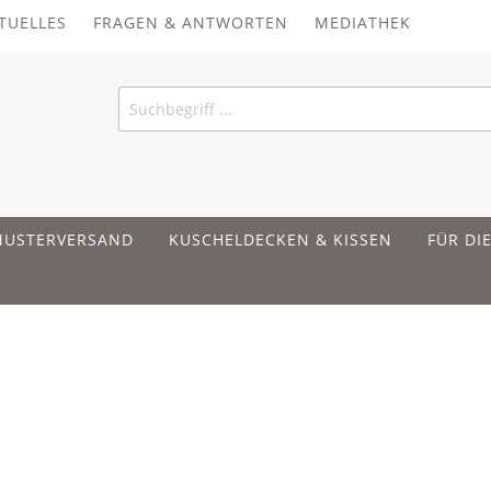
TUELLES
FRAGEN & ANTWORTEN
MEDIATHEK
MUSTERVERSAND
KUSCHELDECKEN & KISSEN
FÜR DI
 UND BAUMWOLLE
 UND BAUMWOLLE
 UND BAUMWOLLE
ER
IRSCHKERNKISSEN
en