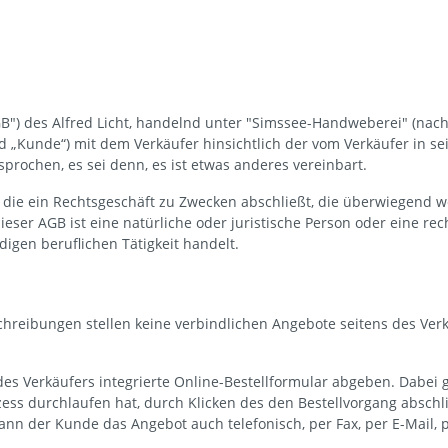
 des Alfred Licht, handelnd unter "Simssee-Handweberei" (nachfol
 „Kunde“) mit dem Verkäufer hinsichtlich der vom Verkäufer in se
ochen, es sei denn, es ist etwas anderes vereinbart.
, die ein Rechtsgeschäft zu Zwecken abschließt, die überwiegend w
er AGB ist eine natürliche oder juristische Person oder eine rech
igen beruflichen Tätigkeit handelt.
hreibungen stellen keine verbindlichen Angebote seitens des Verk
s Verkäufers integrierte Online-Bestellformular abgeben. Dabei
zess durchlaufen hat, durch Klicken des den Bestellvorgang abschl
ann der Kunde das Angebot auch telefonisch, per Fax, per E-Mail,