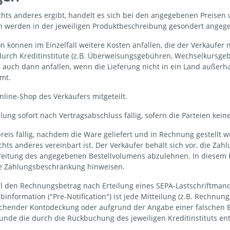
hts anderes ergibt, handelt es sich bei den angegebenen Preisen 
en werden in der jeweiligen Produktbeschreibung gesondert angeg
 können im Einzelfall weitere Kosten anfallen, die der Verkäufer 
durch Kreditinstitute (z.B. Überweisungsgebühren, Wechselkursgeb
g auch dann anfallen, wenn die Lieferung nicht in ein Land außerh
mt.
ine-Shop des Verkäufers mitgeteilt.
ung sofort nach Vertragsabschluss fällig, sofern die Parteien kein
s fällig, nachdem die Ware geliefert und in Rechnung gestellt wur
hts anderes vereinbart ist. Der Verkäufer behält sich vor, die Z
reitung des angegebenen Bestellvolumens abzulehnen. In diesem F
e Zahlungsbeschränkung hinweisen.
al den Rechnungsbetrag nach Erteilung eines SEPA-Lastschriftmandat
formation ("Pre-Notification") ist jede Mitteilung (z.B. Rechnung,
reichender Kontodeckung oder aufgrund der Angabe einer falschen 
 Kunde die durch die Rückbuchung des jeweiligen Kreditinstituts e