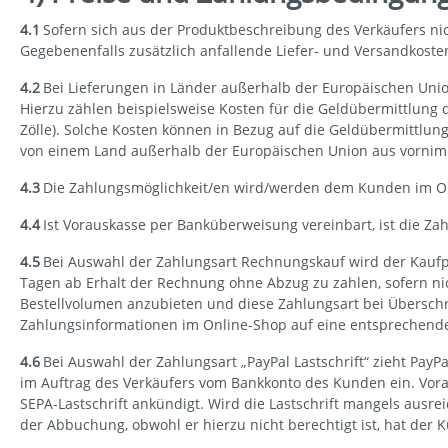
4.1
Sofern sich aus der Produktbeschreibung des Verkäufers nic
Gegebenenfalls zusätzlich anfallende Liefer- und Versandkost
4.2
Bei Lieferungen in Länder außerhalb der Europäischen Union
Hierzu zählen beispielsweise Kosten für die Geldübermittlung 
Zölle). Solche Kosten können in Bezug auf die Geldübermittlun
von einem Land außerhalb der Europäischen Union aus vornim
4.3
Die Zahlungsmöglichkeit/en wird/werden dem Kunden im Onl
4.4
Ist Vorauskasse per Banküberweisung vereinbart, ist die Zahl
4.5
Bei Auswahl der Zahlungsart Rechnungskauf wird der Kaufprei
Tagen ab Erhalt der Rechnung ohne Abzug zu zahlen, sofern nic
Bestellvolumen anzubieten und diese Zahlungsart bei Übersch
Zahlungsinformationen im Online-Shop auf eine entsprechend
4.6
Bei Auswahl der Zahlungsart „PayPal Lastschrift“ zieht PayP
im Auftrag des Verkäufers vom Bankkonto des Kunden ein. Vorabin
SEPA-Lastschrift ankündigt. Wird die Lastschrift mangels aus
der Abbuchung, obwohl er hierzu nicht berechtigt ist, hat der