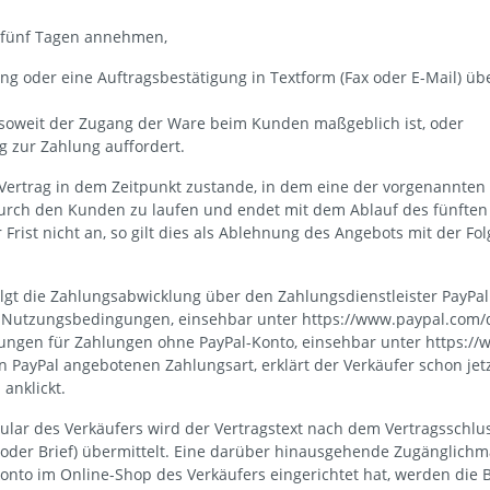
 fünf Tagen annehmen,
g oder eine Auftragsbestätigung in Textform (Fax oder E-Mail) üb
insoweit der Zugang der Ware beim Kunden maßgeblich ist, oder
 zur Zahlung auffordert.
ertrag in dem Zeitpunkt zustande, in dem eine der vorgenannten Al
rch den Kunden zu laufen und endet mit dem Ablauf des fünften 
rist nicht an, so gilt dies als Ablehnung des Angebots mit der Fo
 die Zahlungsabwicklung über den Zahlungsdienstleister PayPal (Eur
al-Nutzungsbedingungen, einsehbar unter https://www.paypal.com/
ngungen für Zahlungen ohne PayPal-Konto, einsehbar unter https:
n PayPal angebotenen Zahlungsart, erklärt der Verkäufer schon je
anklickt.
ular des Verkäufers wird der Vertragstext nach dem Vertragssch
x oder Brief) übermittelt. Eine darüber hinausgehende Zugänglichm
nto im Online-Shop des Verkäufers eingerichtet hat, werden die B