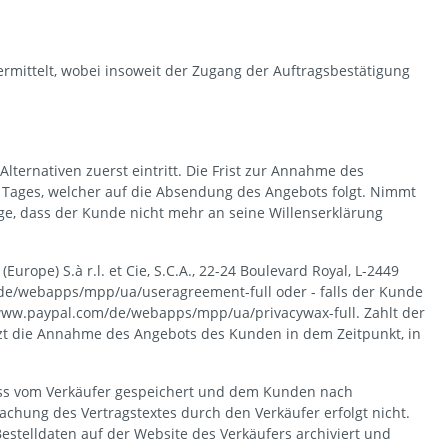
ermittelt, wobei insoweit der Zugang der Auftragsbestätigung
ternativen zuerst eintritt. Die Frist zur Annahme des
Tages, welcher auf die Absendung des Angebots folgt. Nimmt
lge, dass der Kunde nicht mehr an seine Willenserklärung
ope) S.à r.l. et Cie, S.C.A., 22-24 Boulevard Royal, L-2449
de/webapps/mpp/ua/useragreement-full oder - falls der Kunde
//www.paypal.com/de/webapps/mpp/ua/privacywax-full. Zahlt der
tzt die Annahme des Angebots des Kunden in dem Zeitpunkt, in
luss vom Verkäufer gespeichert und dem Kunden nach
achung des Vertragstextes durch den Verkäufer erfolgt nicht.
estelldaten auf der Website des Verkäufers archiviert und