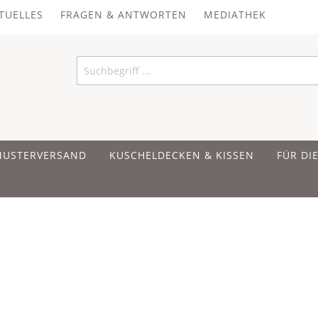
TUELLES
FRAGEN & ANTWORTEN
MEDIATHEK
MUSTERVERSAND
KUSCHELDECKEN & KISSEN
FÜR DI
 UND BAUMWOLLE
 UND BAUMWOLLE
 UND BAUMWOLLE
ER
IRSCHKERNKISSEN
en