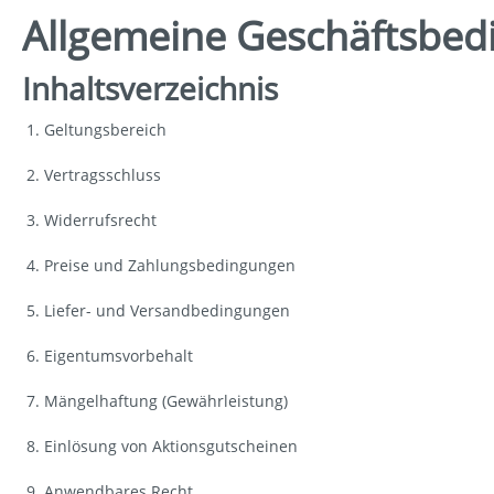
Grautöne
Allgemeine Geschäftsbed
WÄRMFLASCHEN
Gelbtöne
Cottotöne
Inhaltsverzeichnis
Rottöne
Geltungsbereich
Blautöne
Vertragsschluss
Grüntöne
Widerrufsrecht
Preise und Zahlungsbedingungen
Liefer- und Versandbedingungen
Eigentumsvorbehalt
Mängelhaftung (Gewährleistung)
Einlösung von Aktionsgutscheinen
Anwendbares Recht