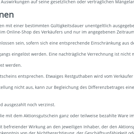
i Auswirkungen auf seine gesetzlichen oder vertraglichen Mängela
inen
n mit einer bestimmten Gültigkeitsdauer unentgeltlich ausgegeb
 im Online-Shop des Verkäufers und nur im angegebenen Zeitraum
lossen sein, sofern sich eine entsprechende Einschränkung aus de
angs eingelöst werden. Eine nachträgliche Verrechnung ist nicht 
öst werden.
cheins entsprechen. Etwaiges Restguthaben wird vom Verkäufer ni
tellung nicht aus, kann zur Begleichung des Differenzbetrages ei
d ausgezahlt noch verzinst.
die mit dem Aktionsgutschein ganz oder teilweise bezahlte Ware i
t befreiender Wirkung an den jeweiligen Inhaber, der den Aktionsg
 Unkenntnis von der Nichtberechtigung, der Geschäftsunfähigkeit o