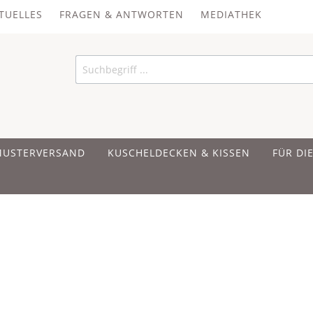
TUELLES
FRAGEN & ANTWORTEN
MEDIATHEK
MUSTERVERSAND
KUSCHELDECKEN & KISSEN
FÜR DI
 UND BAUMWOLLE
 UND BAUMWOLLE
 UND BAUMWOLLE
ER
IRSCHKERNKISSEN
en